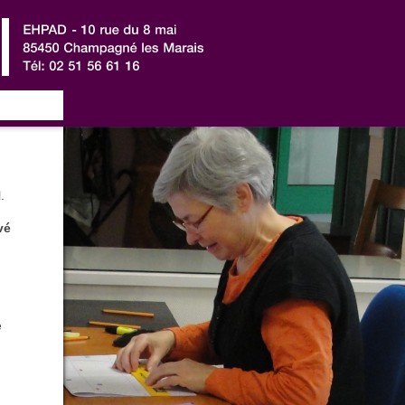
.
vé
e